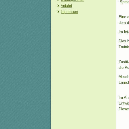
-Spra
Anfahrt
Impressum
Eine a
dem di
Im let
Dies b
Traini
Zusät
die Po
Absch
Einri
Im An
Entwic
Dieses