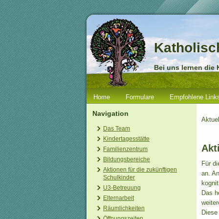
Katholisc
Bei uns lernen die 
Home
Formulare
Empfohlene Link
Navigation
Aktue
Das Team
Kindertagesstätte
Akt
Familienzentrum
Bildungsbereiche
Für di
Aktionen für die zukünftigen
an. A
Schulkinder
kognit
U3-Betreuung
Das he
Elternarbeit
weiter
Räumlichkeiten
Diese 
Öffnungszeiten