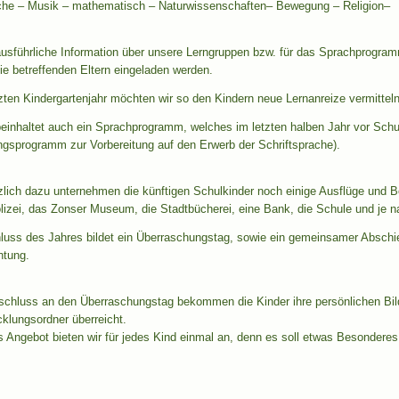
che – Musik – mathematisch – Naturwissenschaften– Bewegung – Religion–
usführliche Information über unsere Lerngruppen bzw. für das Sprachprogramm
e betreffenden Eltern eingeladen werden.
zten Kindergartenjahr möchten wir so den Kindern neue Lernanreize vermitteln
einhaltet auch ein Sprachprogramm, welches im letzten halben Jahr vor Schul
ngsprogramm zur Vorbereitung auf den Erwerb der Schriftsprache).
zlich dazu unternehmen die künftigen Schulkinder noch einige Ausflüge und B
lizei, das Zonser Museum, die Stadtbücherei, eine Bank, die Schule und je na
luss des Jahres bildet ein Überraschungstag, sowie ein gemeinsamer Abschie
chtung.
schluss an den Überraschungstag bekommen die Kinder ihre persönlichen Bi
klungsordner überreicht.
 Angebot bieten wir für jedes Kind einmal an, denn es soll etwas Besonderes